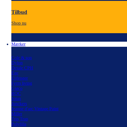
Tilbud
Shop nu
Mærker
Cole & son
Dylon
Detale CPH
Ege
Eijfenger
Ferm living
Gjøco
ROC
Jotun
Junckers
Jeanne d'arc Vintage Paint
Miller
Trip Trap
Polyfilla