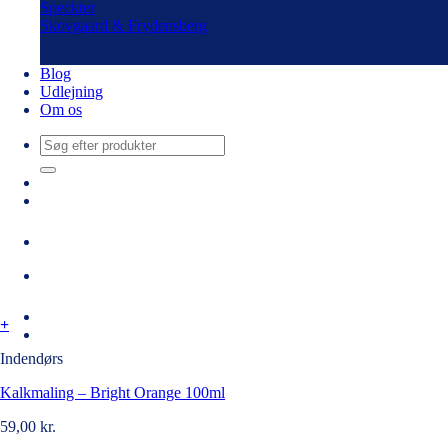
Speckter
Skovgaard & Frydensberg
Blog
Udlejning
Om os
Søg
efter:
+
Indendørs
Kalkmaling – Bright Orange 100ml
59,00
kr.