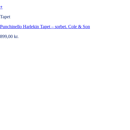
+
Tapet
Punchinello Harlekin Tapet – sorbet. Cole & Son
899,00
kr.