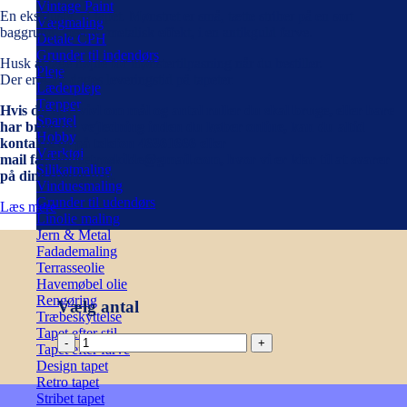
Vintage Paint
En eksklusiv, rå tapet. Mønstret er små, tætte striber på en sort
Vægmaling
baggrund, med en metalisk effekt, i en antikguld farve.
Detale CPH
Grunder til indendørs
Husk at tage højde for mønstertilpasning når du bestiller.
Pleje
Der er 4-14 dages leveringstid på tapeter.
Læderpleje
Tæpper
Hvis du er i tvivl om mål og antal ruller du skal bruge, eller bare
Spartel
har brug for vejledning inden du køber online, kan du altid
Hobby
kontakte os på telefon 46361666 eller
Værktøj
mail farvehusetroskilde@gmail.com, hvor vi er klar til at svarer
Silikatmaling
på dine spørgsmål.
Vinduesmaling
Grunder til udendørs
Læs mere
Linolie maling
Jern & Metal
Fadademaling
Terrasseolie
Havemøbel olie
Rengøring
Vælg antal
Træbeskyttelse
Tapet efter stil
Barque
Tapet efter farve
Jungle
Design tapet
TF
Retro tapet
-
Stribet tapet
Tætstribet