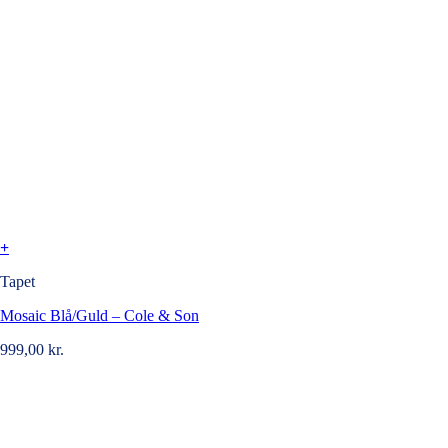
+
Tapet
Mosaic Blå/Guld – Cole & Son
999,00
kr.