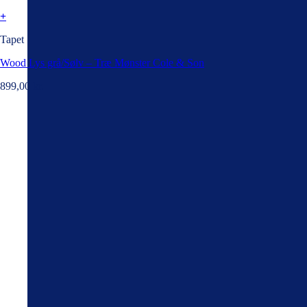
+
Tapet
Wood Lys grå/Sølv – Træ Mønster Cole & Son
899,00
kr.