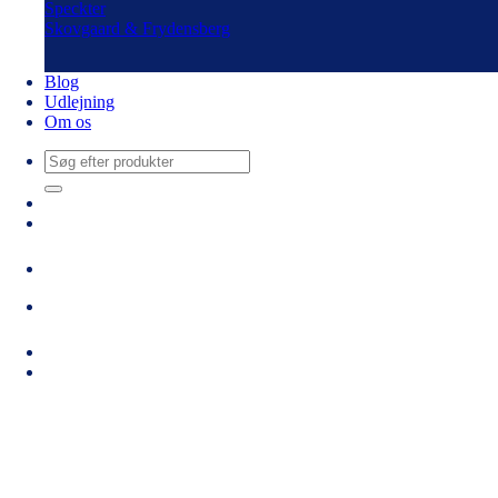
Speckter
Skovgaard & Frydensberg
Blog
Udlejning
Om os
Søg
efter: