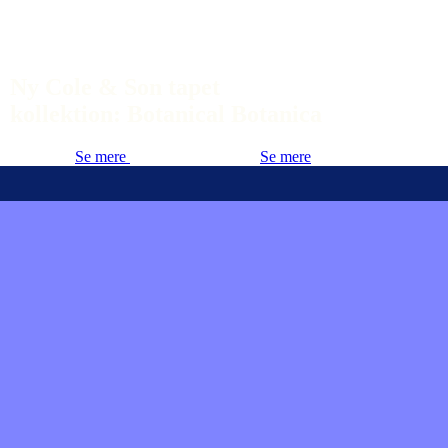
Ny Cole & Son tapet
kollektion: Botanical Botanica
Se mere
Se mere