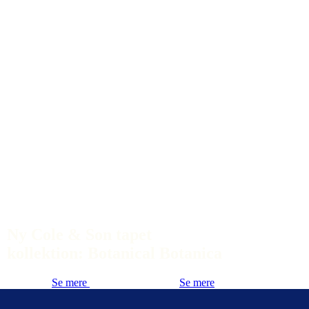
Ny Cole & Son tapet
kollektion: Botanical Botanica
Se mere
Se mere