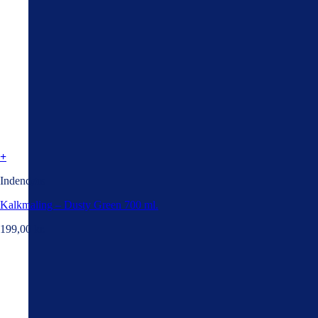
+
Indendørs
Kalkmaling – Dusty Green 700 ml.
199,00
kr.