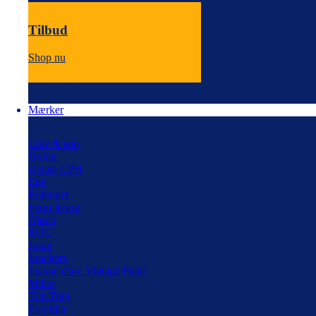
Tilbud
Shop nu
Mærker
Cole & son
Dylon
Detale CPH
Ege
Eijfenger
Ferm living
Gjøco
ROC
Jotun
Junckers
Jeanne d'arc Vintage Paint
Miller
Trip Trap
Polyfilla