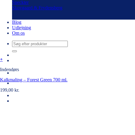
Speckter
Skovgaard & Frydensberg
Blog
Udlejning
Om os
Søg
efter:
+
Indendørs
Kalkmaling – Forest Green 700 ml.
199,00
kr.