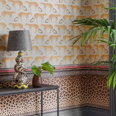
Vintage Paint
Vægmaling
Detale CPH
Grunder til indendørs
Pleje
Læderpleje
Tæpper
Spartel
Hobby
Værktøj
Silikatmaling
Vinduesmaling
Grunder til udendørs
Linolie maling
Jern & Metal
Fadademaling
Terrasseolie
Havemøbel olie
Rengøring
Træbeskyttelse
Tapet efter stil
Tapet efter farve
Design tapet
Retro tapet
Stribet tapet