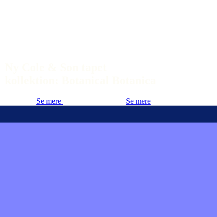
Ny Cole & Son tapet
kollektion: Botanical Botanica
Se mere
Se mere