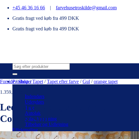
Fortsæt
+45 46 36 16 66
|
farvehusetroskilde@gmail.com
til
Gratis fragt ved køb fra 499 DKK
indhold
Gratis fragt ved køb fra 499 DKK
Søg
efter:
Forside
Produkter
/
Shop
/
Tapet
/
Tapet efter farve
/
Gul
/
orange tapet
1.359,00
kr.
Indendørs
Udendørs
Leopard tapet, sand / multi.
Tapet
Autolak
Cole & Son
Solafskærmning
Tilbehør og Udlejning
Effektmaling
Vintage kalkmaling