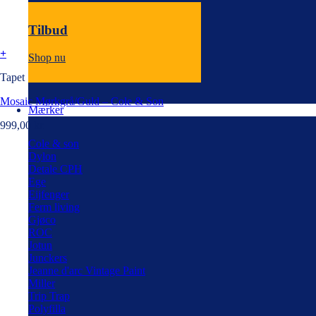
Tilbud
+
Shop nu
Tapet
Mosaic Mørkgrå/Guld – Cole & Son
Mærker
999,00
kr.
Cole & son
Dylon
Detale CPH
Ege
Eijfenger
Ferm living
Gjøco
ROC
Jotun
Junckers
Jeanne d'arc Vintage Paint
Miller
Trip Trap
Polyfilla