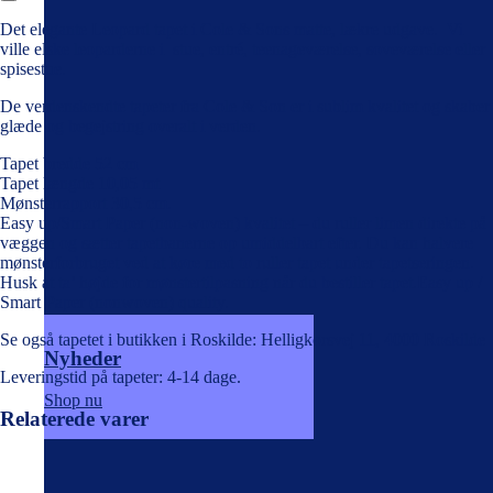
Det elegante Leopard tapet i Cole & Sons matte, lækre udgave. Vi
ville elske leoparderne i stue, entré, teenageværelse, soveværelse eller
spisestue.
De verdenskendte tapeter fra Cole & Son er i sublim kvalitet og skaber
glæde og begejstring overalt i verden.
Tapet bredde 52 cm
Tapet længde 10,05 mt
Mønsterrapport 30,5 cm.
Easy up/Smart Paper (non-woven) kvalitet – du ruller limen direkte på
væggen og sætter tapetbanerne op umiddelbart efter. Du kan halvere
mønsterforbruget ved at køre med to ruller tapet under tapetseringen.
Husk at ta’ højde for mønstertilpasning når du bestiller tapet.Easy up /
Smart Paper (nonwoven) quality.
Se også tapetet i butikken i Roskilde: Helligkorsvej 11, 4000 Roskilde
Nyheder
Leveringstid på tapeter: 4-14 dage.
Shop nu
Relaterede varer