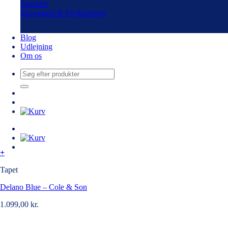
Speckter
Skovgaard & Frydensberg
Blog
Udlejning
Om os
Søg
efter:
+
Tapet
Delano Blue – Cole & Son
1.099,00
kr.