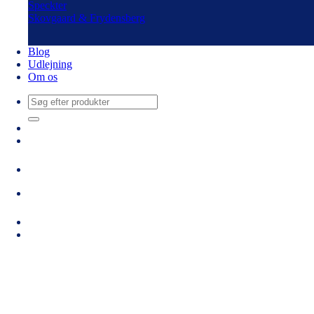
Speckter
Skovgaard & Frydensberg
Blog
Udlejning
Om os
Søg
efter: