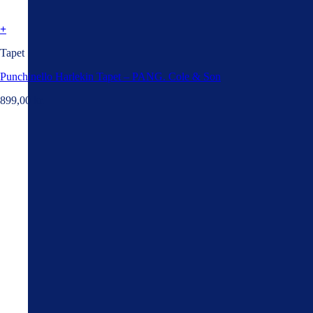
+
Tapet
Punchinello Harlekin Tapet – PANG. Cole & Son
899,00
kr.