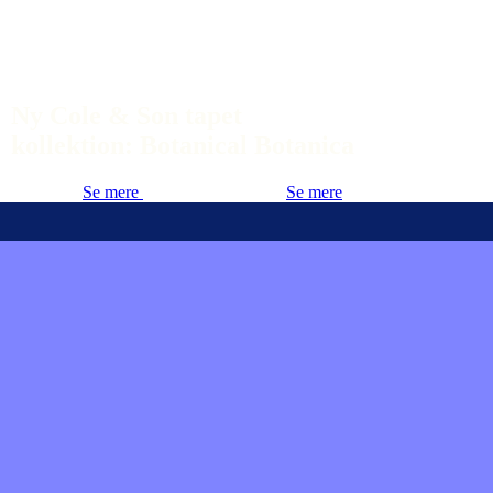
Ny Cole & Son tapet
kollektion: Botanical Botanica
Se mere
Se mere