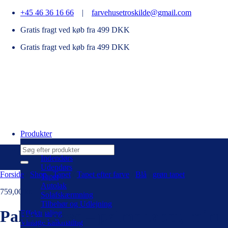
Fortsæt
+45 46 36 16 66
|
farvehusetroskilde@gmail.com
til
Gratis fragt ved køb fra 499 DKK
indhold
Gratis fragt ved køb fra 499 DKK
Produkter
Søg
efter:
Indendørs
Udendørs
Forside
/
Shop
/
Tapet
/
Tapet efter farve
/
Blå
/
grøn tapet
Tapet
Autolak
759,00
kr.
Solafskærmning
Tilbehør og Udlejning
Palm Leave – palme tapet, mint 
Effektmaling
Vintage kalkmaling