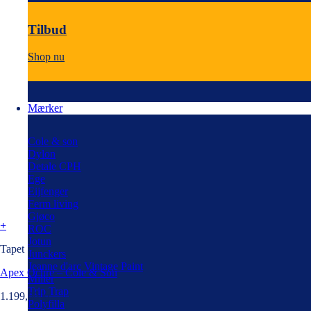
Tilbud
Shop nu
Mærker
Cole & son
Dylon
Detale CPH
Ege
Eijfenger
Ferm living
Gjøco
+
ROC
Jotun
Tapet
Junckers
Jeanne d'arc Vintage Paint
Apex Ochre – Cole & Son
Miller
Trip Trap
1.199,00
kr.
Polyfilla