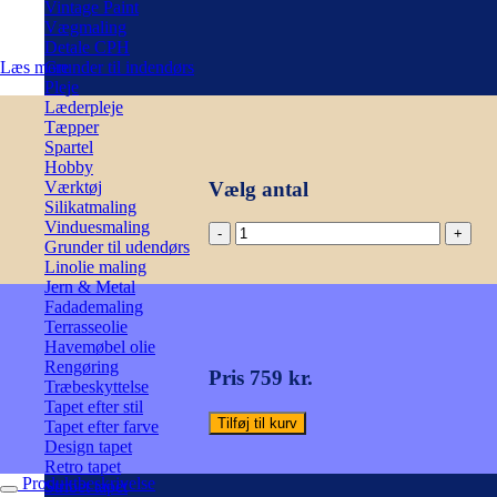
Vintage Paint
Vægmaling
Detale CPH
Læs mere
Grunder til indendørs
Pleje
Læderpleje
Tæpper
Spartel
Hobby
Vælg antal
Værktøj
Silikatmaling
Vinduesmaling
Palm
Grunder til udendørs
Leave
Linolie maling
-
Jern & Metal
palme
Fadademaling
tapet,
Terrasseolie
mint
Havemøbel olie
/
Rengøring
grøn
Pris 759 kr.
Træbeskyttelse
-
Tapet efter stil
Cole
Tilføj til kurv
Tapet efter farve
&
Design tapet
Son
Retro tapet
antal
Produktbeskrivelse
Stribet tapet