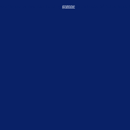
e af tapetet er med mint bund og
grønne
palmeblade. Så flot en tapet, ti