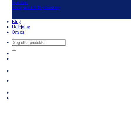
Speckter
Skovgaard & Frydensberg
Blog
Udlejning
Om os
Søg
efter: