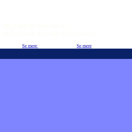
Ny Cole & Son tapet
kollektion: Botanical Botanica
Se mere
Se mere