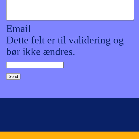
Email
Dette felt er til validering og
bør ikke ændres.