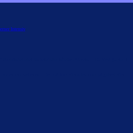
jerner Intensiv
.
 ubehandlet eller ludbehandlet nåletræ: Anvend 1:10. Vask gulvet 3
 rummer rent sæbevand. Der må ikke efterlades vand på gulvet efter