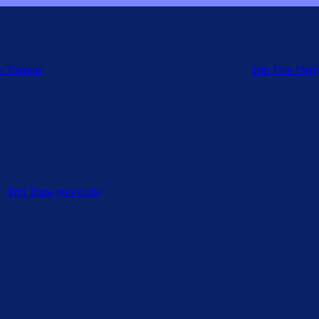
p Trærens
. Sorte ringe forsaget af metal kan fjernes med
Trip Trap Pletf
l af overfladens og produktets forenelighed.
ing af træoverflader: Anvend 1:40. Til grundbehandling sæbemætning af
spande, hvoraf den ene bruges til at vride moppen op i, mens den anden
re
Trip Traps gulvklude
.