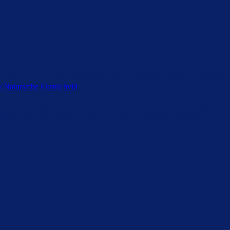
er træets porer og giver beskyttelse mod hård tilsmudsning og indtrængn
s Natursæbe Ekstra hvid
.
og olierede trægulve og andre træoverflader som trapper, møbler m.v. s
klimamærket og indeholder ingen parfume og konserveringsmidler.