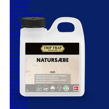
Vintage Paint
Vægmaling
Detale CPH
Grunder til indendørs
Pleje
Læderpleje
Tæpper
Spartel
Hobby
Værktøj
Silikatmaling
Vinduesmaling
Grunder til udendørs
Linolie maling
Jern & Metal
Fadademaling
Terrasseolie
Havemøbel olie
Rengøring
Træbeskyttelse
Tapet efter stil
Tapet efter farve
Design tapet
Retro tapet
Stribet tapet