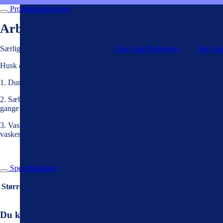
Produktbeskrivelse
Arbejdstrin
Særligt snavsede pletter fjernes med
Trip Trap Pletfjerner
eller
Trip Tra
Husk altid at foretage prøveopstrøg på et mindre synligt sted for kontro
1. Dunken rystes grundigt før brug.
2. Sæben blandes med varmt vand. Der doseres efter behov. Til rengør
gange i løbet af de første 2 dage med dette blandingsforhold.
3. Vask gulvet i træets længderetning. Der kan med fordel benyttes 2 
vasken. NB: Brug en moppe med høj bomuldsindhold, som kunne væ
Specifikationer
Størrelse [Volumen]
1 Liter, 2.5 Liter, 5 Liter
Du kunne også være interesseret i...