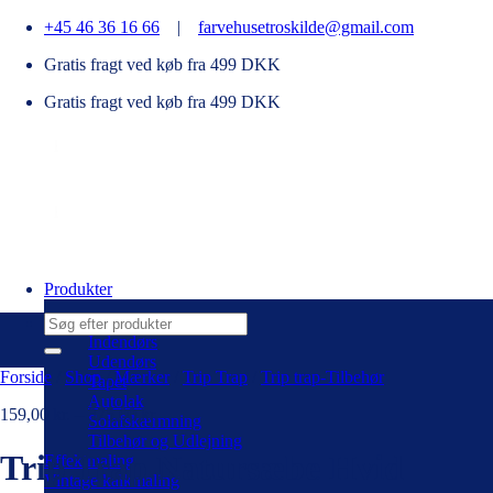
Fortsæt
+45 46 36 16 66
|
farvehusetroskilde@gmail.com
til
Gratis fragt ved køb fra 499 DKK
indhold
Gratis fragt ved køb fra 499 DKK
Produkter
Søg
efter:
Indendørs
Udendørs
Forside
/
Shop
/
Mærker
/
Trip Trap
/
Trip trap-Tilbehør
Tapet
Autolak
159,00
kr.
–
375,00
kr.
Solafskærmning
Tilbehør og Udlejning
Trip Trap Natursæbe Hvid
Effektmaling
Vintage kalkmaling