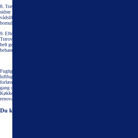
8. Træoverfladen bør behandles 2-3 gange inden den tages i brug. Ved
sidste behandling kan der med fordel slibes i den våde olie med
vådslibepapir korn 320-400 inden aftørring med fnugfrie
bomuldsklude.
9. Efter 12-24 timer ved 20°C ved 20 grader er olien brugstør.
Træoverfladen må i den periode ikke påvirkes med vand. Olien er først
helt gennemhærdet efter 7 dage ved 20°C. og skal i den periode
behandles med forsigtighed. Spildt væske skal straks tørres op.
Fugtigheden i træet bør maks. være 18%. Høj temperatur og lav
luftfugtighed afkorter tørretiden. Lav temperatur og høj luftfugtighed
forlænger tørretiden. Træoverfladen vedligeholdes som minimum 1
gang om året eller efter behov. Det kan med fordel gøres med
Køkkenbordsolie eller med Trip Trap Plejegel. Ved mere dybdegående
renovation følges hele arbejdsbeskrivelsen.
Du kunne også være interesseret i...