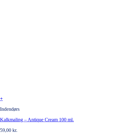
+
Indendørs
Kalkmaling – Antique Cream 100 ml.
59,00
kr.