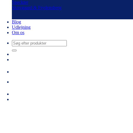
Speckter
Skovgaard & Frydensberg
Blog
Udlejning
Om os
Søg
efter: