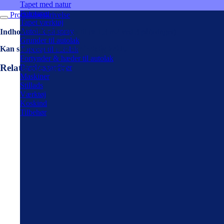
Tapet med natur
Fototapet
Produktbeskrivelse
Tapet værktøj
Autolak på spray
Indhold: 500 ml
(rækker til ca 1,3 m2 ved 3 påføringer)
Grunder til autolak
Kan skrives på, med almindelig kridt.
Topcoat til autolak
Fortynder & hæder til autolak
Relaterede varer
Bambusgardiner
Maskiner
Stillads
Værktøj
Koskind
Tilbehør