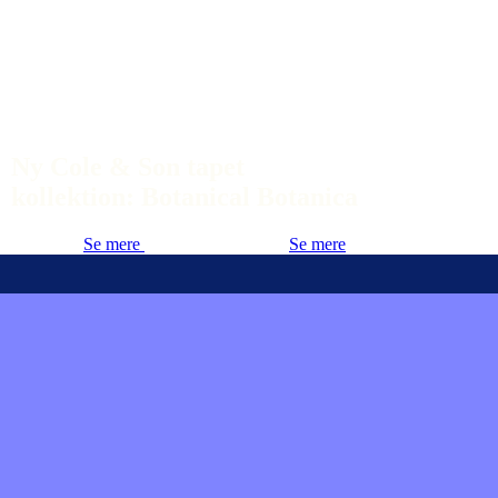
Ny Cole & Son tapet
kollektion: Botanical Botanica
Se mere
Se mere