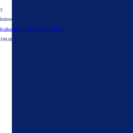
+
Indendørs
Kalkmaling – Warm Grey 700ml
199,00
kr.