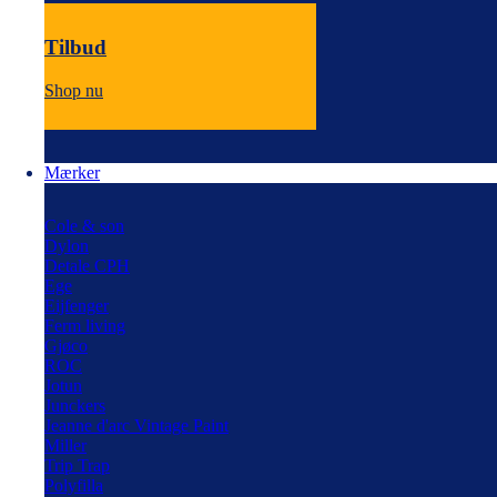
Tilbud
Shop nu
Mærker
Cole & son
Dylon
Detale CPH
Ege
Eijfenger
Ferm living
Gjøco
ROC
Jotun
Junckers
Jeanne d'arc Vintage Paint
Miller
Trip Trap
Polyfilla