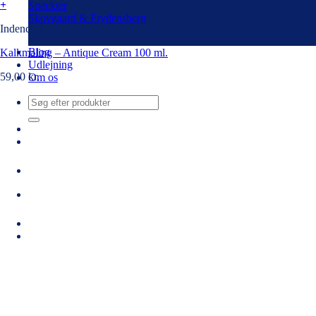
+
Speckter
Skovgaard & Frydensberg
Indendørs
Blog
Kalkmaling – Antique Cream 100 ml.
Udlejning
59,00
kr.
Om os
Søg
efter: