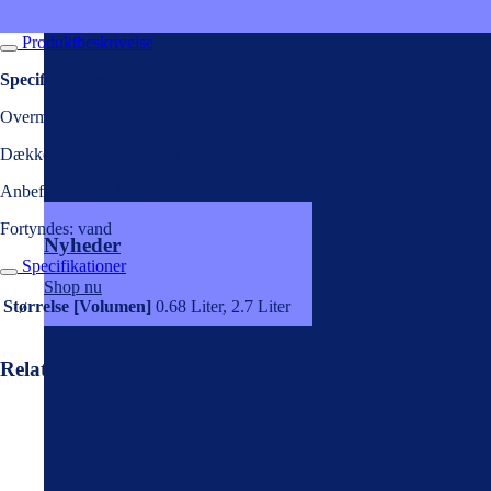
Produktbeskrivelse
Specifikationer:
Overmalbar efter 2 timer.
Dækkeevne: 9 m2 pr. liter.
Anbefalet strøg: 1-2 lag.
Fortyndes: vand
Nyheder
Specifikationer
Shop nu
Størrelse [Volumen]
0.68 Liter, 2.7 Liter
Relaterede varer