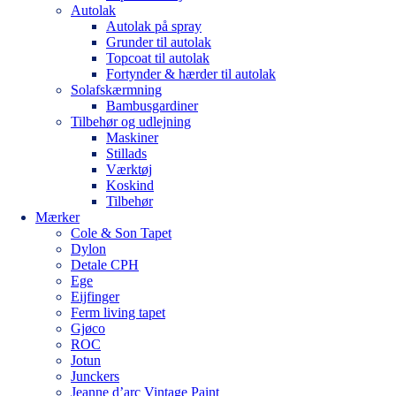
Autolak
Autolak på spray
Grunder til autolak
Topcoat til autolak
Fortynder & hærder til autolak
Solafskærmning
Bambusgardiner
Tilbehør og udlejning
Maskiner
Stillads
Værktøj
Koskind
Tilbehør
Mærker
Cole & Son Tapet
Dylon
Detale CPH
Ege
Eijfinger
Ferm living tapet
Gjøco
ROC
Jotun
Junckers
Jeanne d’arc Vintage Paint