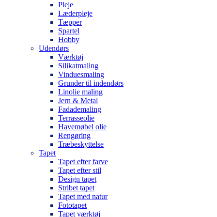
Pleje
Læderpleje
Tæpper
Spartel
Hobby
Udendørs
Værktøj
Silikatmaling
Vinduesmaling
Grunder til indendørs
Linolie maling
Jern & Metal
Fadademaling
Terrasseolie
Havemøbel olie
Rengøring
Træbeskyttelse
Tapet
Tapet efter farve
Tapet efter stil
Design tapet
Stribet tapet
Tapet med natur
Fototapet
Tapet værktøj