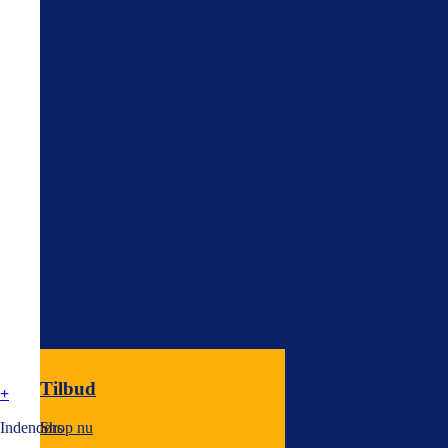
Tilbud
+
Shop nu
Indendørs