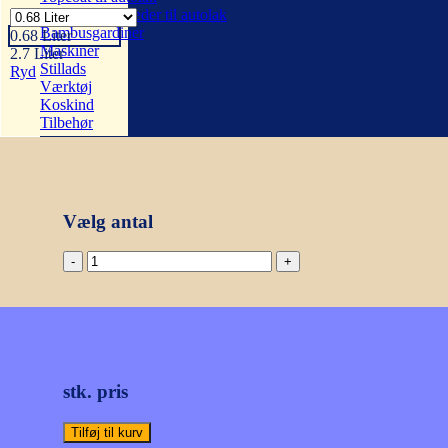
Fortynder & hæder til autolak
Bambusgardiner
0.68 Liter
Maskiner
2.7 Liter
Stillads
Ryd
Værktøj
Koskind
Tilbehør
Vælg antal
JOTUN
UNIVERSAL
HÆFTEGRUNDER
antal
stk. pris
Tilføj til kurv