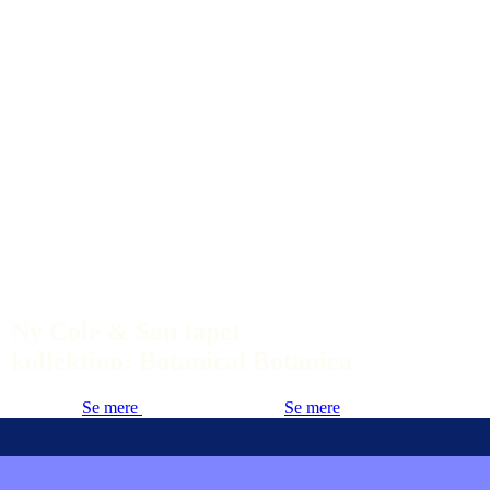
Ny Cole & Son tapet
kollektion: Botanical Botanica
Se mere
Se mere