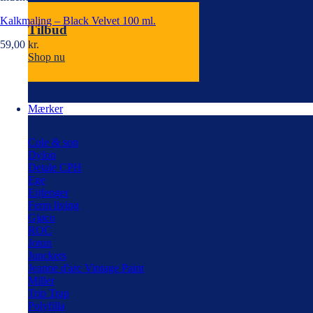
Kalkmaling – Black Velvet 100 ml.
Tilbud
59,00
kr.
Shop nu
Mærker
Cole & son
Dylon
Detale CPH
Ege
Eijfenger
Ferm living
Gjøco
ROC
Jotun
Junckers
Jeanne d'arc Vintage Paint
Miller
Trip Trap
Polyfilla