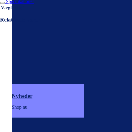
Specifikationer
Vægt
10 kg
Relaterede varer
Nyheder
Shop nu