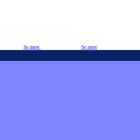
Ny Cole & Son tapet
kollektion: Botanical Botanica
Se mere
Se mere