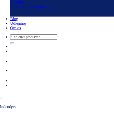
Speckter
Skovgaard & Frydensberg
Blog
Udlejning
Om os
Søg
efter:
+
Indendørs