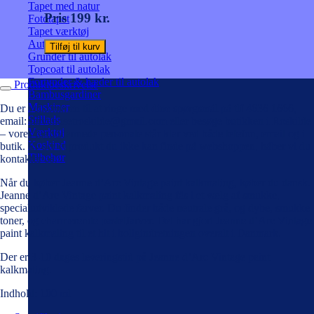
Tapet med natur
Pris 199 kr.
Fototapet
Tapet værktøj
Autolak på spray
Tilføj til kurv
Grunder til autolak
Topcoat til autolak
Fortynder & hæder til autolak
Produktbeskrivelse
Bambusgardiner
Maskiner
Du er velkommen til at ringe med dine spørgsmål på tlf 4636 1666,
Stillads
email: farvehusetroskilde@gmail.com eller besøge butikken i Roskilde
Værktøj
– vores faguddannede personale står klar ved både telefon, email og i
Koskind
butik. Er der et produkt du ikke kan finde på webshoppen, håber vi du
Tilbehør
kontakter os!
Når du køber Jeanne d’Arc Vintage paint kalkmaling, køber du dansk.
Jeanne d’Arc Vintage paint kalkmaling fås i et vælg af smukke,
specialudviklede farver. Du finder både neutrale grå, og dybe, smukke
toner, og charmerende pastelfarver. Det har gjort Jeanne d’Arc Vintage
paint kalkmaling til et hit i boligindretningen overalt i Danmark.
Der er 3-10 dages leveringstid på Jeanne d’Arc Vintage paint
kalkmaling.
Indhold: 100 ml