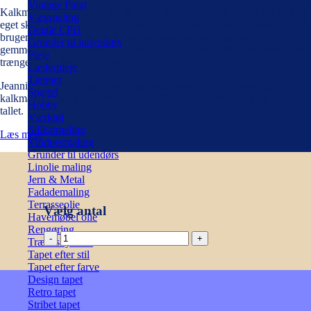
Vintage Paint
Kalkmaling giver en utrolig en smuk kalkmat overflade der har sit helt
Vægmaling
eget skær. Du kan bruge kalkmaling til møbler og bolig accessories. Vi
Detale CPH
bruger især kalkmaling til loppemarkedsfund, småmøbler fra
Grunder til indendørs
gemmerne og fra genbrugsbutikken, en havebænk eller urtepotter der
Pleje
trænger til en kærlig opfriskning.
Læderpleje
Tæpper
Jeannie d’Arc Vintage Paint er en vandfortyndbar, miljøvenlig
Spartel
kalkmaling, og en moderne udgave af gamle kalkmalinger fra 1400-
Hobby
tallet.
Værktøj
Silikatmaling
Læs mere
Vinduesmaling
Grunder til udendørs
Linolie maling
Jern & Metal
Fadademaling
Terrasseolie
Vælg antal
Havemøbel olie
Rengøring
Kalkmaling
Træbeskyttelse
-
Tapet efter stil
Bright
Tapet efter farve
Orange
Design tapet
700ml
Retro tapet
antal
Stribet tapet