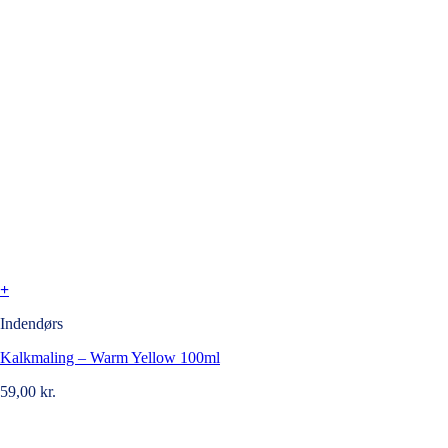
+
Indendørs
Kalkmaling – Warm Yellow 100ml
59,00
kr.