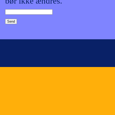
bør ikke ændres.