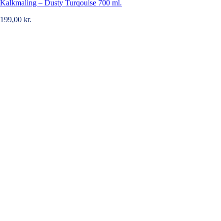
Kalkmaling – Dusty Turqouise 700 ml.
199,00
kr.