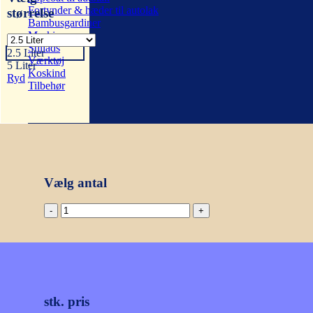
Fortynder & hæder til autolak
størrelse
Bambusgardiner
Maskiner
Stillads
2.5 Liter
Værktøj
5 Liter
Koskind
Ryd
Tilbehør
Vælg antal
Trip
trap
Basislud
-
Flere
størrelser
antal
stk. pris