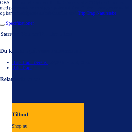
OBS: Alternativt kan der efter 8-10 timer ved 20°C tørretid poleres
med polermaskine med grøn polerpad. Overfladen støvsuges grundigt
og kan efterfølgende sæbebehandles med
Trip Trap Natursæbe
.
Specifikationer
Størrelse [Volumen]
2.5 Liter, 5 Liter
Du kunne også være interesseret i...
Trip Trap Trærens
129,00
kr.
–
259,00
kr.
Trip Trap
249,00
kr.
Relaterede varer
Tilbud
Shop nu