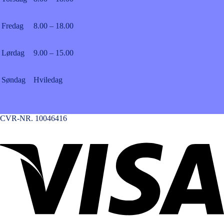
Fredag
8.00 – 18.00
Lørdag
9.00 – 15.00
Søndag
Hviledag
CVR-NR. 10046416