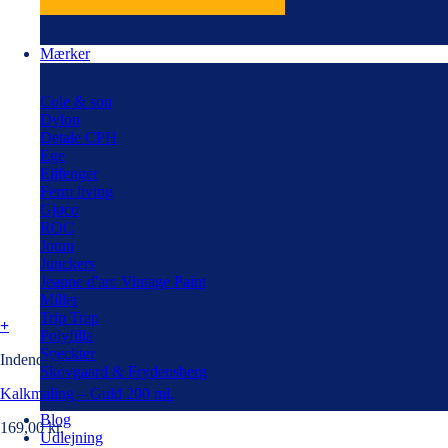
Mærker
Cole & son
Dylon
Detale CPH
Ege
Eijfenger
Ferm living
Gjøco
ROC
Jotun
Junckers
Jeanne d'arc Vintage Paint
Miller
Trip Trap
+
Polyfilla
Speckter
Indendørs
Skovgaard & Frydensberg
Kalkmaling – Guld 200 ml.
Blog
169,00
kr.
Udlejning