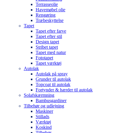
Terrasseolie
Havemøbel olie
Rengøring
Træbeskyttelse
Tapet
Tapet efter farve
Tapet efter stil
Design tapet
Stribet tapet
Tapet med natur
Fototapet
Tapet værktøj
Autolak
Autolak på spray
Grunder til autolak
Topcoat til autolak
Fortynder & hærder til autolak
Solafskærmning
Bambusgardiner
Tilbehør og udlejning
Maskiner
Stillads
Værktøj
Koskind
Tilbehør