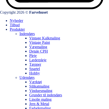
Copyright 2026 ©
Farvehuset
Nyheder
Tilbud
Produkter
Indendørs
Vintage Kalkmaling
Vintage Paint
Vægmaling
Detale CPH
Pleje
Læderpleje
Tæpper
Spartel
Hobby
Udendørs
Værktøj
Silikatmaling
Vinduesmaling
Grunder til indendørs
Linolie maling
Jern & Metal
Fadademaling