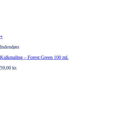
+
Indendørs
Kalkmaling – Forest Green 100 ml.
59,00
kr.