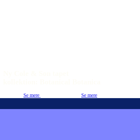
Ny Cole & Son tapet
kollektion: Botanical Botanica
Se mere
Se mere