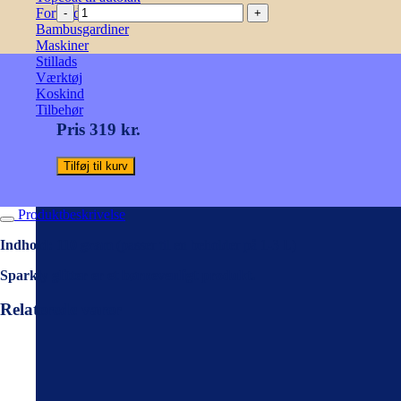
SPARKLY
Fortynder & hæder til autolak
GLIMMER
Bambusgardiner
-
Maskiner
ROSA
Stillads
antal
Værktøj
Koskind
Tilbehør
Pris 319 kr.
Tilføj til kurv
Produktbeskrivelse
Indhold: 110 gram
(passer til en beholder på 1-3 L)
Sparkly glitter er et børnevenligt produkt.
Relaterede varer