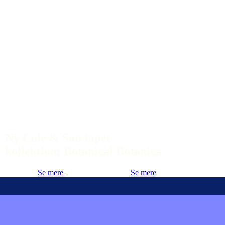
Ny Cole & Son tapet
kollektion: Botanical Botanica
Se mere
Se mere