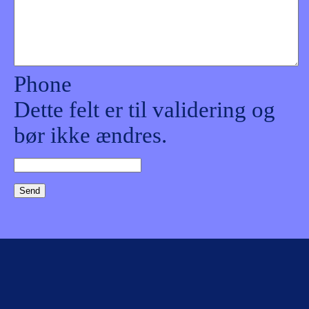
Phone
Dette felt er til validering og
bør ikke ændres.