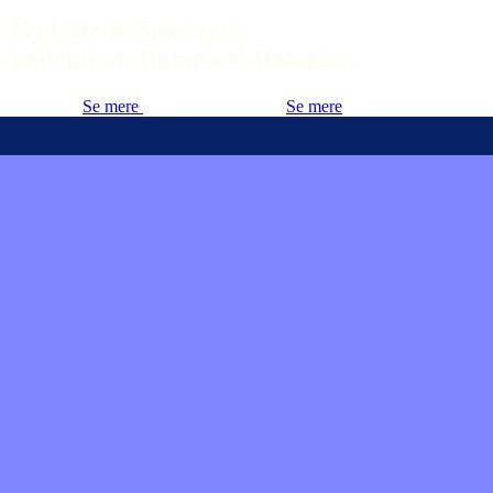
Ny Cole & Son tapet
kollektion: Botanical Botanica
Se mere
Se mere