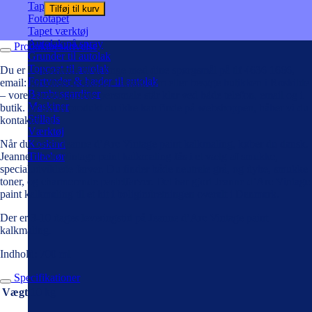
Tapet med natur
Tilføj til kurv
Fototapet
Tapet værktøj
Autolak på spray
Produktbeskrivelse
Grunder til autolak
Topcoat til autolak
Du er velkommen til at ringe med dine spørgsmål på tlf 4636 1666,
Fortynder & hæder til autolak
email: farvehusetroskilde@gmail.com eller besøge butikken i Roskilde
Bambusgardiner
– vores faguddannede personale står klar ved både telefon, email og i
Maskiner
butik. Er der et produkt du ikke kan finde på webshoppen, håber vi du
Stillads
kontakter os!
Værktøj
Når du køber Jeanne d’Arc Vintage paint kalkmaling, køber du dansk.
Koskind
Jeanne d’Arc Vintage paint kalkmaling fås i et vælg af smukke,
Tilbehør
specialudviklede farver. Du finder både neutrale grå, og dybe, smukke
toner, og charmerende pastelfarver. Det har gjort Jeanne d’Arc Vintage
paint kalkmaling til et hit i boligindretningen overalt i Danmark.
Der er 3-10 dages leveringstid på Jeanne d’Arc Vintage paint
kalkmaling.
Indhold: 700 ml
Specifikationer
Vægt
10 kg