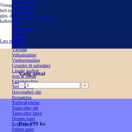
Vintage Paint
Vintage kalkmaling giver en utrolig smuk kalk mat overflade der har sit
Vægmaling
helt eget skær. Du kan bruge kalkmaling til møbler, lysestager, stof,
Detale CPH
glas, dåser og faktisk også som en mat vægmaling. Vi bruger især
Grunder til indendørs
kalkmaling til hobbyting, og møbler som trænger til nyt liv.
Pleje
Læderpleje
Tæpper
Spartel
Læs mere
Hobby
Værktøj
Silikatmaling
Vinduesmaling
Grunder til udendørs
Linolie maling
Vælg antal
Jern & Metal
Fadademaling
Kalkmaling
Terrasseolie
-
Havemøbel olie
Timeless
Rengøring
Teal
Træbeskyttelse
700
Tapet efter stil
ml
Tapet efter farve
antal
Design tapet
Pris 199 kr.
Retro tapet
Stribet tapet