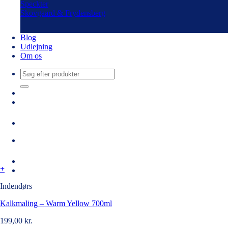
Speckter
Skovgaard & Frydensberg
Blog
Udlejning
Om os
Søg
efter:
+
Indendørs
Kalkmaling – Warm Yellow 700ml
199,00
kr.