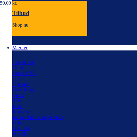
59,00
kr.
Tilbud
Shop nu
Mærker
Cole & son
Dylon
Detale CPH
Ege
Eijfenger
Ferm living
Gjøco
ROC
Jotun
Junckers
Jeanne d'arc Vintage Paint
Miller
Trip Trap
Polyfilla