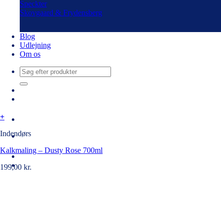
Speckter
Skovgaard & Frydensberg
Blog
Udlejning
Om os
Søg
efter:
+
Indendørs
Kalkmaling – Dusty Rose 700ml
199,00
kr.