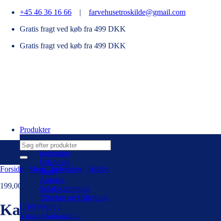
Fortsæt
+45 46 36 16 66
|
farvehusetroskilde@gmail.com
til
Gratis fragt ved køb fra 499 DKK
indhold
Gratis fragt ved køb fra 499 DKK
Produkter
Søg
efter:
Indendørs
Udendørs
Forside
/
Shop
/
Indendørs
/
Hobby
Tapet
Autolak
199,00
kr.
Solafskærmning
Tilbehør og Udlejning
Kalkmaling – Soft Sand 700ml
Effektmaling
Vintage kalkmaling