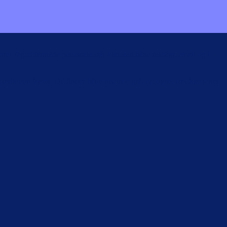
res faguddannede personale står klar ved både telefon, email og i
dviklede farver. Du finder både neutrale grå, og dybe, smukke toner,