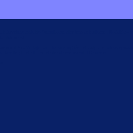
il: farvehusetroskilde@gmail.com eller besøge butikken i Roskilde – vo
kontakter os!
eanne d’Arc Vintage paint kalkmaling fås i et vælg af smukke, specialu
alkmaling til et hit i boligindretningen overalt i Danmark.
ng.