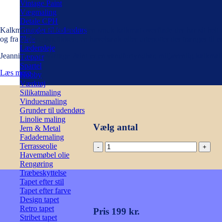
Vintage Paint
Vægmaling
Detale CPH
Kalkmaling giver en utrolig en smuk kalkmat overflade der har sit hel
Grunder til indendørs
og fra genbrugsbutikken, en havebænk eller urtepotter der trænger til e
Pleje
Læderpleje
Jeannie d’Arc Vintage Paint er en vandfortyndbar, miljøvenlig kalkmal
Tæpper
Spartel
Læs mere
Hobby
Værktøj
Silikatmaling
Vinduesmaling
Grunder til udendørs
Linolie maling
Vælg antal
Jern & Metal
Fadademaling
Kalkmaling
Terrasseolie
-
Havemøbel olie
Soft
Rengøring
Sand
Træbeskyttelse
700ml
Tapet efter stil
antal
Tapet efter farve
Design tapet
Retro tapet
Pris 199 kr.
Stribet tapet