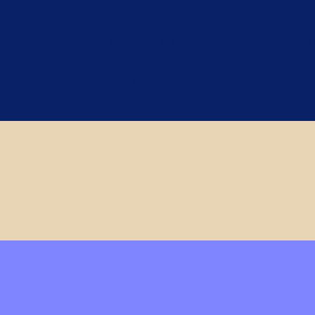
t eget skær. Du kan bruge kalkmaling til møbler og bolig accessories. 
n kærlig opfriskning.
ing, og en moderne udgave af gamle kalkmalinger fra 1400-tallet.