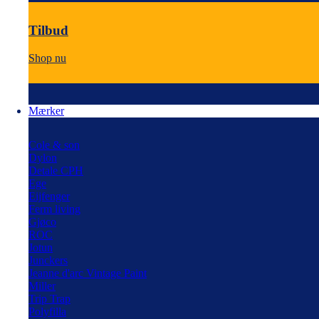
Tilbud
Shop nu
Mærker
Cole & son
Dylon
Detale CPH
Ege
Eijfenger
Ferm living
Gjøco
ROC
Jotun
Junckers
Jeanne d'arc Vintage Paint
Miller
Trip Trap
Polyfilla