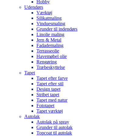
Hobby
Udendørs
Værktøj
Silikatmaling
Vinduesmaling
Grunder til indendørs
Linolie maling
Jern & Metal
Fadademaling
Terrasseolie
Havemøbel olie
Rengøring
Træbeskyttelse
Tapet
Tapet efter farve
Tapet efter stil
Design tapet
Stribet tapet
Tapet med natur
Fototapet
Tapet værktøj
Autolak
Autolak på spray
Grunder til autolak
Topcoat til autolak