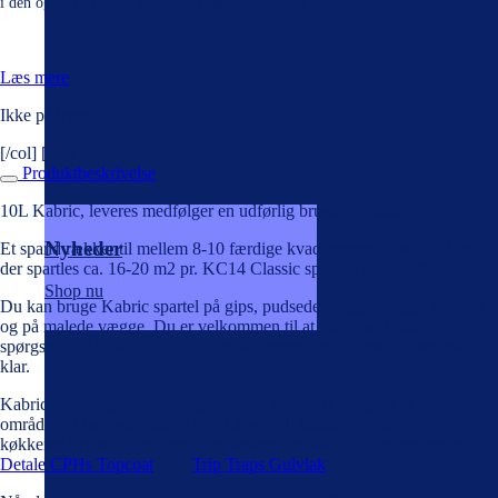
i den og blive færdig med første laget, væsentlig hurtigere.
Læs mere
Ikke på lager
[/col] [/row]
Produktbeskrivelse
10L Kabric, leveres medfølger en udførlig brugsvejledning.
Nyheder
Et spand rækker til mellem 8-10 færdige kvadratmeter (dvs. ialt kan
der spartles ca. 16-20 m2 pr. KC14 Classic spand med et lag).
Shop nu
Du kan bruge Kabric spartel på gips, pudsede vægge, vægge med filt
og på malede vægge. Du er velkommen til at ringe med dine
spørgsmål på tlf 4636 1666 – her står vores faguddannede personale
klar.
Kabric kan bruges i alle boligens rum, men er ikke egnet til de våde
områder på badeværelset. Du vil dog godt kunne benytte det i
køkkenet bagved komfuret eller vasken, her skal du dog benytte en
Detale CPHs Topcoat
eller
Trip Traps Gulvlak