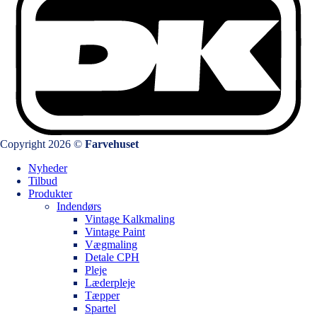
Copyright 2026 ©
Farvehuset
Nyheder
Tilbud
Produkter
Indendørs
Vintage Kalkmaling
Vintage Paint
Vægmaling
Detale CPH
Pleje
Læderpleje
Tæpper
Spartel