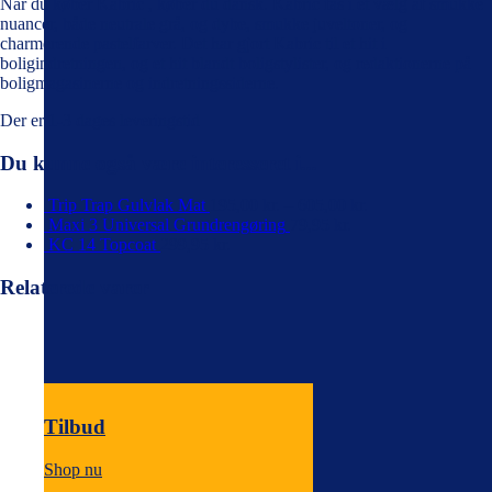
Når du køber Kabric , køber du dansk. Kabric fås i et vælg af smukke
nuancer, både neutrale grå, og dybe, smukke juveltoner, og
charmerende pastelfarver. Det har gjort Kabric til et hit i
boligindretningen, og et hit blandt boligstylister, og redaktionerne på
boligmagasinerne og indretningssiderne.
Der er 1-3 dages leveringstid
Du kunne også være interesseret i...
Trip Trap Gulvlak Mat
195,00
kr.
–
605,00
kr.
Maxi 3 Universal Grundrengøring
79,95
kr.
KC 14 Topcoat
299,95
kr.
Relaterede varer
Tilbud
Shop nu