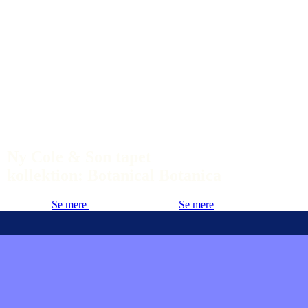
Ny Cole & Son tapet
kollektion: Botanical Botanica
Se mere
Se mere