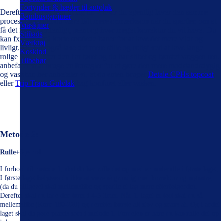
Fortynder & hæder til autolak
Derefter er du så klar til lag nr. 2 hvor du egentlig laver den samme
Bambusgardiner
proces. Dog skal du være lidt mere opmærksom når du spartler, om at
Maskiner
få det fordelt ordenligt, pænt og hvor meget korrektur du vil have. Du
Stillads
kan fx. lave små korte snodede baner for at lave det mere vildt og
Værktøj
livligt. Du kan også lave det mere stille og roligt ved at lave lange
Koskind
rolige baner. Efter den har tøret og du har slibet og børstet væggen ren.
Tilbehør
anbefaler vi at bruge en forsegler for at gøre den mere modstandsdygig
og vaskbar, her anbefaler vi, at du enten bruger
Detale CPHs topcoat
eller
Trip Traps Gulvlak
bag konfuret eller vasken.
Metode 2:
Rulle+Spartel
I forhold til metode 1, skal du her rulle det op med en malerulle i første laget,
I første laget behøves du ikke at være så grundig med korrektur og mønstre,
(da du alligevel skal mellemslibe og spartle et lag mere efterfølgende).
Derefter skal du lade den tører i 4-5 timer. Når 1. laget er tørt skal du så
mellemslibe (Korn 180-220) og derefter børste alt støv og snavs af. Og i andet
laget skal du gøre præcis som i metode 1. Fordelen er bare du kan rulle det op