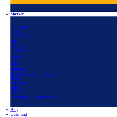
Mærker
Cole & son
Dylon
Detale CPH
Ege
Eijfenger
Ferm living
Gjøco
ROC
Jotun
Junckers
Jeanne d'arc Vintage Paint
Miller
Trip Trap
Polyfilla
Speckter
Skovgaard & Frydensberg
Blog
Udlejning