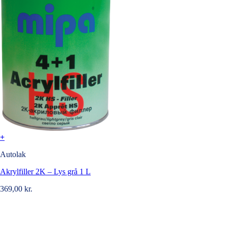
+
Autolak
Akrylfiller 2K – Lys grå 1 L
369,00
kr.