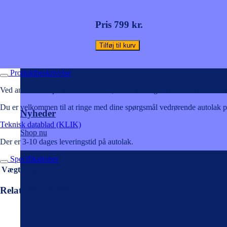
antal
Pris 799 kr.
Tilføj til kurv
Produktbeskrivelse
Ved anvendelse på kunststof emner, f.eks. kofangere skal den tilsættes M
Du er velkommen til at ringe med dine spørgsmål vedrørende autolak på
Nyheder
Teknisk datablad (KLIK)
Shop nu
Der er 3-10 dages leveringstid på autolak.
Specifikationer
Vægt
10 kg
Relaterede varer