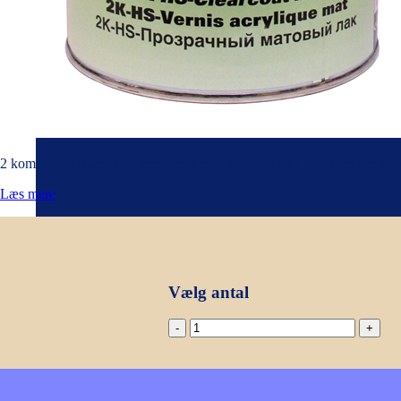
Fortynder & hæder til autolak
Bambusgardiner
Maskiner
Stillads
Værktøj
Koskind
Tilbehør
2 komponent Klarlak på acrylbasis med glansgrad 15 -20. Den har gode r
Læs mere
Vælg antal
Klarlak
Mat
-
1
L