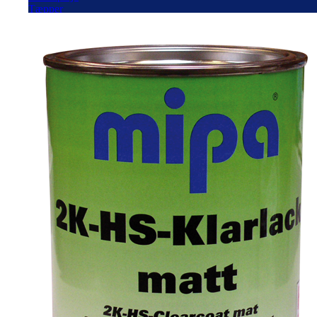
Tæpper
Spartel
Hobby
Værktøj
Silikatmaling
Vinduesmaling
Grunder til udendørs
Linolie maling
Jern & Metal
Fadademaling
Terrasseolie
Havemøbel olie
Rengøring
Træbeskyttelse
Tapet efter stil
Tapet efter farve
Design tapet
Retro tapet
Stribet tapet
Tapet med natur
Fototapet
Tapet værktøj
Autolak på spray
Grunder til autolak
Topcoat til autolak