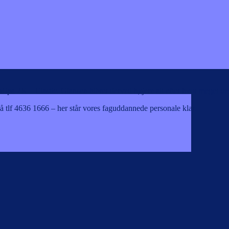
ipa 2K – Elastic. Glansen bliver derved højere alt efter hvor meget der 
 tlf 4636 1666 – her står vores faguddannede personale klar.