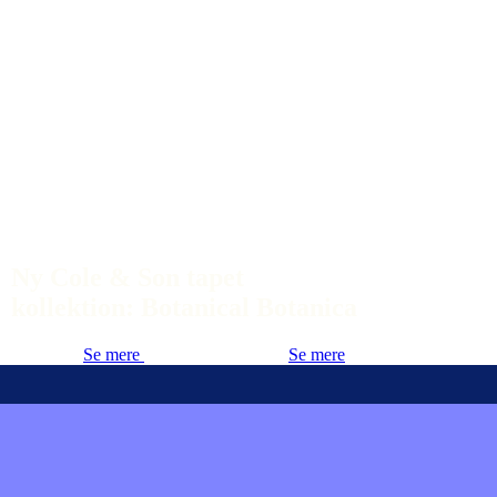
Ny Cole & Son tapet
kollektion: Botanical Botanica
Se mere
Se mere