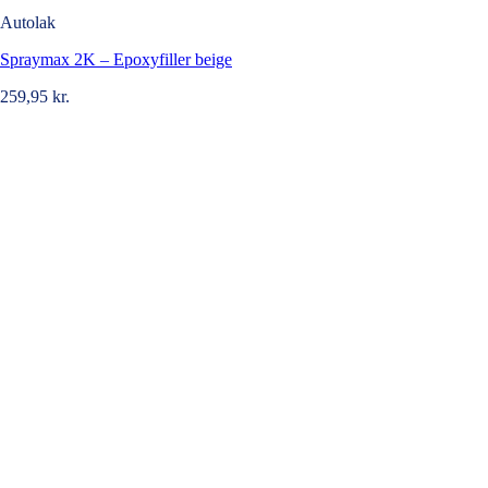
Autolak
Spraymax 2K – Epoxyfiller beige
259,95
kr.