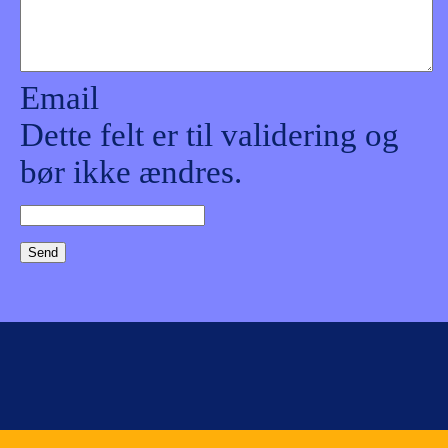
Email
Dette felt er til validering og
bør ikke ændres.