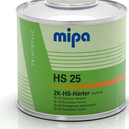
Vintage Paint
Vægmaling
Detale CPH
Grunder til indendørs
Pleje
Læderpleje
Tæpper
Spartel
Hobby
Værktøj
Silikatmaling
Vinduesmaling
Grunder til udendørs
Linolie maling
Jern & Metal
Fadademaling
Terrasseolie
Havemøbel olie
Rengøring
Træbeskyttelse
Tapet efter stil
Tapet efter farve
Design tapet
Retro tapet
Stribet tapet