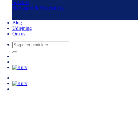
Speckter
Skovgaard & Frydensberg
Blog
Udlejning
Om os
Søg
efter: