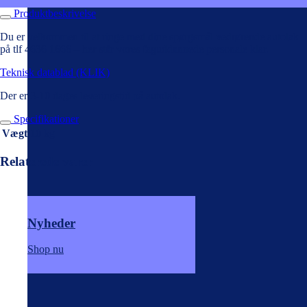
Produktbeskrivelse
Du er velkommen til at ringe med dine spørgsmål vedrørende autolak
på tlf 4636 1666 – her står vores faguddannede personale klar.
Teknisk datablad (KLIK)
Der er 3-10 dages leveringstid på autolak.
Specifikationer
Vægt
10 kg
Relaterede varer
Nyheder
Shop nu