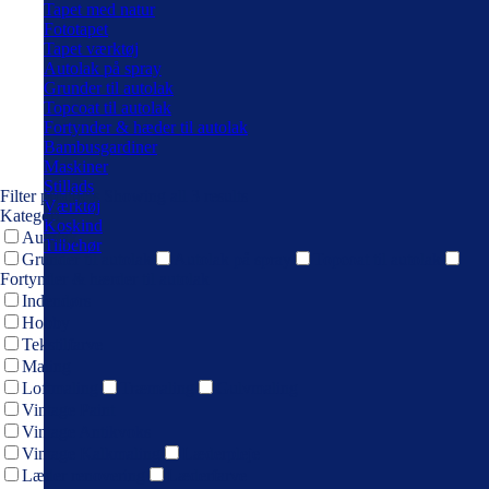
Tapet med natur
Fototapet
Tapet værktøj
Autolak på spray
Grunder til autolak
Topcoat til autolak
Fortynder & hæder til autolak
Bambusgardiner
Maskiner
Stillads
Filter products
Showing all 3 results
Værktøj
Kategori
Koskind
Autolak
Tilbehør
Grunder til autolak
Autolak på spray
Topcoat til autolak
Fortynder & hærder til autolak
Indendørs
Hobby
Tekstilfarve
Maling
Loftmaling
Træmaling
Gulvmaling
Vintage Paint
Vintage Antikvoks
Vintage Kalkmaling
Læderpleje
Læder renovering
Læderfarve