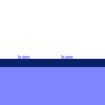
Ny Cole & Son tapet
kollektion: Botanical Botanica
Se mere
Se mere