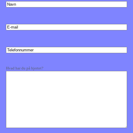
(Påkrævet)
E-
mail
Telefonnummer
(Påkrævet)
Kommentarer
Hvad har du på hjertet?