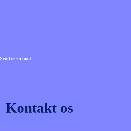
Send os en mail
Kontakt os
(Påkrævet)
Navn