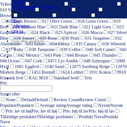
Speckter
Yellow Beige
008 Camel Brown
009 Fauve Orange Brown
Skovgaard & Frydensberg
010 Yellow Brown
011 Light Brown
012 Natural
013 Red
Brown
014 Medium Gray
014 Medium Grey
015 Light Blue
Blog
016 Dark Brown
017 Olive Green
018 Grass Green
019
Udlejning
Red
020 Medium Blue
021 Dark Blue
022 Light Grey
023
Om os
Graphite Grey
024 Black
025 Apricot
026 Mocca
027 Silver
Blue
028 Sunset
029 Rosa
030 Pearl
031 Seagreen
032
Søg
Aluminium
033 Safari
034 Ebony
035 Canary
036 Winered
efter:
037 Ruby
038 Turquoise
039 Coffee
040 Soft Camel
041
Cactus
042 Mexico
043 Pink
044 Bronze
045 Thunder
046 Ocean
047 Cork
0471 Lys Antikk
048 Aubergine
1000
Hvid
1001 Egghvit
1140 Sand
12075 Soothing Beige
12076
Modern Beige
1453 Bomull
1624 Letthet
1931 Kokos
9918
Klassisk hvit
RAL 9010
Standard hvid
Test
Pris
Sorter efter
None
Default
Default
Review Count
Review Count
Populære
Populære
Average rating
Average rating
Nyeste
Nyeste
Pris: lav til høj
Pris: lav til høj
Pris: høj til lav
Pris: høj til lav
Tilfældige produkter
Tilfældige produkter
Produkt Navn
Produkt
Navn